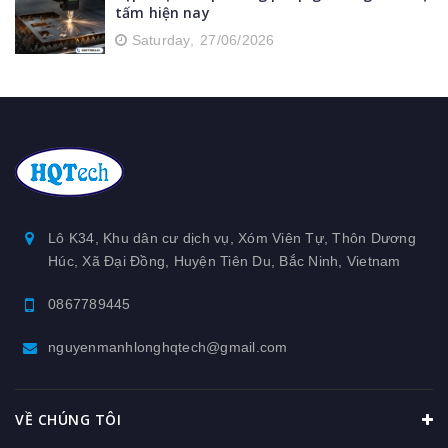
tấm hiện nay
Saturday,
27/06/2026
Lô K34, Khu dân cư dịch vụ, Xóm Viên Tự, Thôn Dương
Húc, Xã Đại Đồng, Huyện Tiên Du, Bắc Ninh, Vietnam
0867789445
nguyenmanhlonghqtech@gmail.com
VỀ CHÚNG TÔI