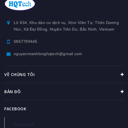
Thiết bị nhà bếp inox
Phụ kiện nhôm định hình
Lô K34, Khu dân cư dịch vụ, Xóm Viên Tự, Thôn Dương
Húc, Xã Đại Đồng, Huyện Tiên Du, Bắc Ninh, Vietnam
Máng nước inox
0867789445
Kệ inox
nguyenmanhlonghqtech@gmail.com
Băng tải nhôm định hình
VỀ CHÚNG TÔI
BẢN ĐỒ
FACEBOOK
Facebook