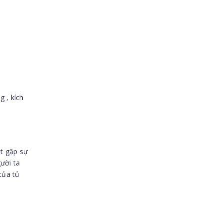
 , kích
ắt gặp sự
ười ta
của tủ