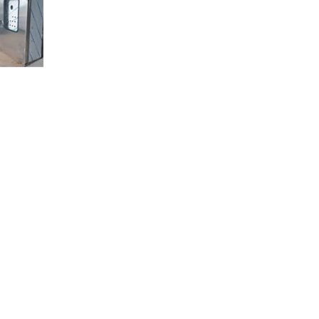
Xe đẩy inox
Tủ điện inox
Tủ để đồ bằng inox
Thiết bị nhà bếp inox
Phụ kiện nhôm định hình
Máng nước inox
Kệ inox
Băng tải nhôm định hình