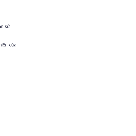
àn sử
hiên của