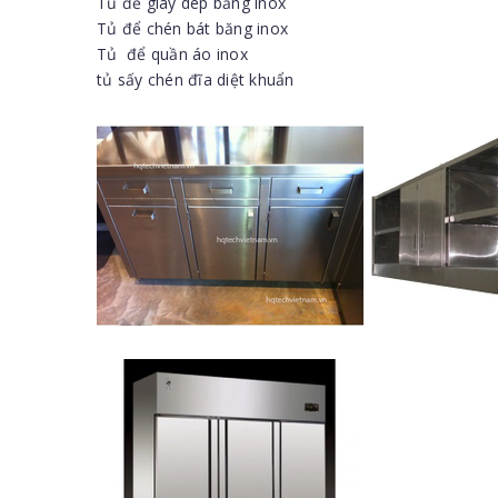
Tủ để giày dép bằng inox
Tủ để chén bát băng inox
Tủ để quần áo inox
tủ sấy chén đĩa diệt khuẩn