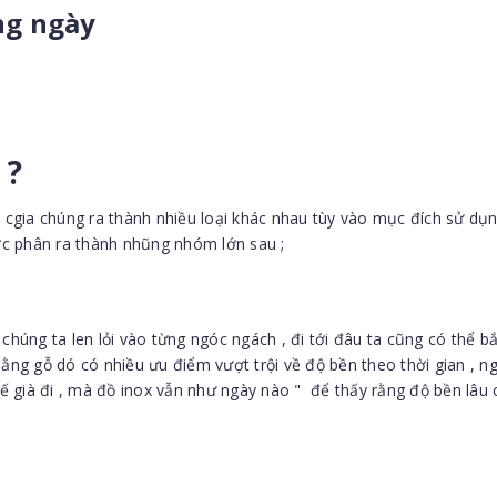
ng ngày
 ?
 cgia chúng ra thành nhiều loại khác nhau tùy vào mục đích sử dụng
c phân ra thành nhũng nhóm lớn sau ;
húng ta len lỏi vào từng ngóc ngách , đi tới đâu ta cũng có thể b
ằng gỗ dó có nhiều ưu điểm vượt trội về độ bền theo thời gian , ng
hế già đi , mà đồ inox vẫn như ngày nào " để thấy rằng độ bền lâu 