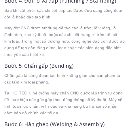
Bước 4: Đột lỗ và dập (Punching / Stamping)
Sau khi cắt phôi, các chi tiết tiếp tục được đưa sang công đoạn
đột lỗ hoặc dập tạo hình.
Máy đột CNC được sử dụng để tạo các lỗ tròn, lỗ vuông, lỗ
định hình, khe kỹ thuật hoặc các chi tiết trang trí trên bề mặt
kim loại. Trong một số trường hợp, công nghệ dập còn được áp
dụng để tạo gân tăng cứng, logo hoặc các biên dạng đặc biệt
theo yêu cầu thiết kế.
Bước 5: Chấn gấp (Bending)
Chấn gấp là công đoạn tạo hình không gian cho sản phẩm từ
các tấm kim loại phẳng.
Tại HQ TECH, hệ thống máy chấn CNC được lập trình tự động
để thực hiện các góc gấp theo đúng thông số kỹ thuật. Máy sẽ
tính toán lực chấn, vị trí dao và khả năng bù trừ sai số nhằm
đảm bảo độ chính xác tối đa.
Bước 6: Hàn ghép (Welding & Assembly)