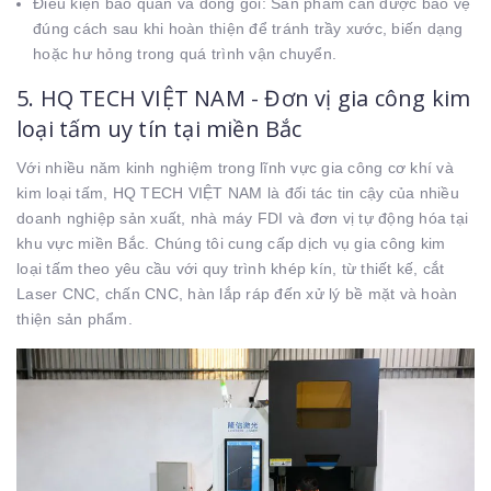
Điều kiện bảo quản và đóng gói:
Sản phẩm cần được bảo vệ
đúng cách sau khi hoàn thiện để tránh trầy xước, biến dạng
hoặc hư hỏng trong quá trình vận chuyển.
5. HQ TECH VIỆT NAM - Đơn vị gia công kim
loại tấm uy tín tại miền Bắc
Với nhiều năm kinh nghiệm trong lĩnh vực gia công cơ khí và
kim loại tấm, HQ TECH VIỆT NAM là đối tác tin cậy của nhiều
doanh nghiệp sản xuất, nhà máy FDI và đơn vị tự động hóa tại
khu vực miền Bắc. Chúng tôi cung cấp dịch vụ gia công kim
loại tấm theo yêu cầu với quy trình khép kín, từ thiết kế, cắt
Laser CNC, chấn CNC, hàn lắp ráp đến xử lý bề mặt và hoàn
thiện sản phẩm.