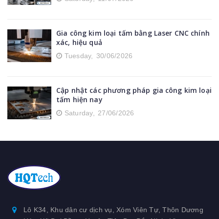
Máng nước inox
Kệ inox
Gia công kim loại tấm bằng Laser CNC chính
xác, hiệu quả
Băng tải nhôm định hình
Tuesday,
30/06/2026
Cập nhật các phương pháp gia công kim loại
tấm hiện nay
Saturday,
27/06/2026
Lô K34, Khu dân cư dịch vụ, Xóm Viên Tự, Thôn Dương