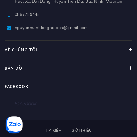
Húc, Xã Đại Đồng, Huyện Tiên Du, Bắc Ninh, Vietnam
0867789445
nguyenmanhlonghqtech@gmail.com
VỀ CHÚNG TÔI
BẢN ĐỒ
FACEBOOK
Facebook
TÌM KIẾM
GIỚI THIỆU