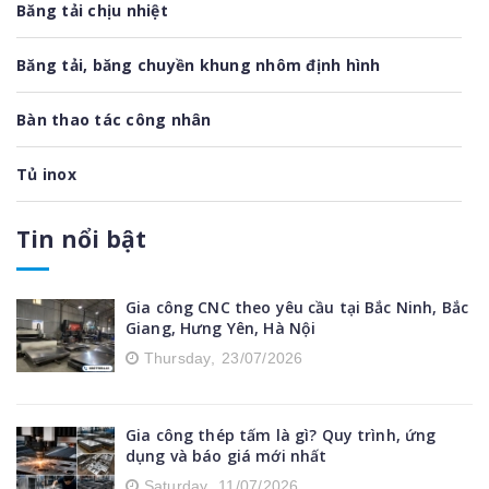
Băng tải chịu nhiệt
Băng tải, băng chuyền khung nhôm định hình
Bàn thao tác công nhân
Tủ inox
Xe đẩy inox
Tin nổi bật
Tủ điện inox
Gia công CNC theo yêu cầu tại Bắc Ninh, Bắc
Giang, Hưng Yên, Hà Nội
Tủ để đồ bằng inox
Thursday,
23/07/2026
Thiết bị nhà bếp inox
Gia công thép tấm là gì? Quy trình, ứng
Phụ kiện nhôm định hình
dụng và báo giá mới nhất
Saturday,
11/07/2026