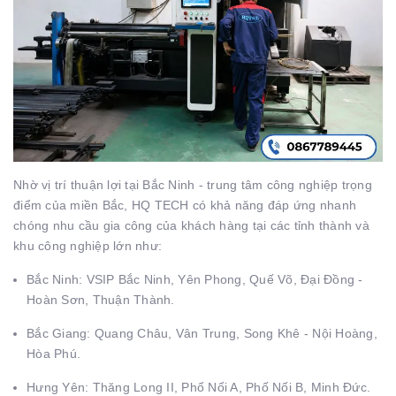
Nhờ vị trí thuận lợi tại Bắc Ninh - trung tâm công nghiệp trọng
điểm của miền Bắc, HQ TECH có khả năng đáp ứng nhanh
chóng nhu cầu gia công của khách hàng tại các tỉnh thành và
khu công nghiệp lớn như:
Bắc Ninh: VSIP Bắc Ninh, Yên Phong, Quế Võ, Đại Đồng -
Hoàn Sơn, Thuận Thành.
Bắc Giang: Quang Châu, Vân Trung, Song Khê - Nội Hoàng,
Hòa Phú.
Hưng Yên: Thăng Long II, Phố Nối A, Phố Nối B, Minh Đức.