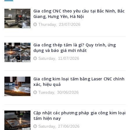
Tủ điện inox
Gia công CNC theo yêu cầu tại Bắc Ninh, Bắc
Giang, Hưng Yên, Hà Nội
Tủ để đồ bằng inox
Thursday,
23/07/2026
Thiết bị nhà bếp inox
Gia công thép tấm là gì? Quy trình, ứng
Phụ kiện nhôm định hình
dụng và báo giá mới nhất
Saturday,
11/07/2026
Máng nước inox
Kệ inox
Gia công kim loại tấm bằng Laser CNC chính
xác, hiệu quả
Băng tải nhôm định hình
Tuesday,
30/06/2026
Cập nhật các phương pháp gia công kim loại
tấm hiện nay
Saturday,
27/06/2026