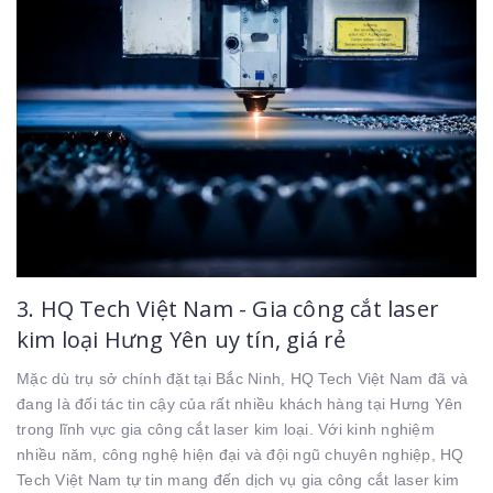
3. HQ Tech Việt Nam - Gia công cắt laser
kim loại Hưng Yên uy tín, giá rẻ
Mặc dù trụ sở chính đặt tại Bắc Ninh, HQ Tech Việt Nam đã và
đang là đối tác tin cậy của rất nhiều khách hàng tại Hưng Yên
trong lĩnh vực gia công cắt laser kim loại. Với kinh nghiệm
nhiều năm, công nghệ hiện đại và đội ngũ chuyên nghiệp, HQ
Tech Việt Nam tự tin mang đến dịch vụ gia công cắt laser kim