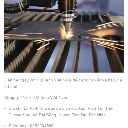
Liên hệ ngay với HQ Tech Việt Nam để được tư vấn và báo giá
tốt nhất!
Công ty TNHH HQ Tech Việt Nam
Địa chỉ: Lô K34, Khu dân cư dịch vụ, Xóm Viên Tự, Thôn
Dương Húc, Xã Đại Đồng, Huyện Tiên Du, Bắc Ninh
Điện thoại: 0982904388