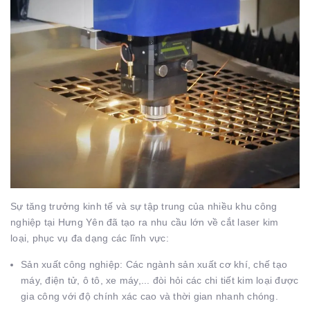
Sự tăng trưởng kinh tế và sự tập trung của nhiều khu công
nghiệp tại Hưng Yên đã tạo ra nhu cầu lớn về cắt laser kim
loại, phục vụ đa dạng các lĩnh vực:
Sản xuất công nghiệp: Các ngành sản xuất cơ khí, chế tạo
máy, điện tử, ô tô, xe máy,... đòi hỏi các chi tiết kim loại được
gia công với độ chính xác cao và thời gian nhanh chóng.