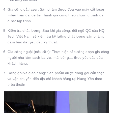
Gia công cắt laser: Sản phẩm được đưa vào máy cắt laser
Fiber hiện đại để tiến hành gia công theo chương trình đã
được lập trình.
Kiểm tra chất lượng: Sau khi gia công, đội ngũ QC của HQ
Tech Việt Nam sẽ kiểm tra kỹ lưỡng chất lượng sản phẩm,
đảm bảo đạt yêu cầu kỹ thuật.
Gia công nguội (nếu cần): Thực hiện các công đoạn gia công
nguội như làm sạch ba via, mài bóng,... theo yêu cầu của
khách hàng.
Đóng gói và giao hàng: Sản phẩm được đóng gói cẩn thận
và vận chuyển đến địa chỉ khách hàng tại Hưng Yên theo
thỏa thuận.