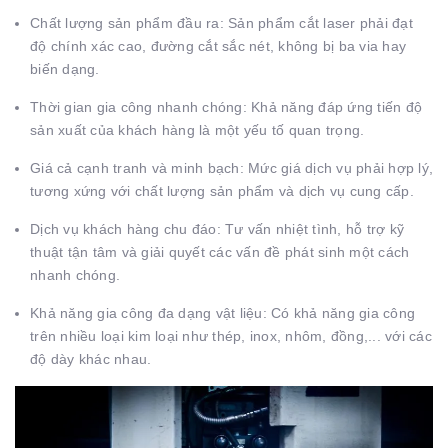
Chất lượng sản phẩm đầu ra: Sản phẩm cắt laser phải đạt
độ chính xác cao, đường cắt sắc nét, không bị ba via hay
biến dạng.
Thời gian gia công nhanh chóng: Khả năng đáp ứng tiến độ
sản xuất của khách hàng là một yếu tố quan trọng.
Giá cả cạnh tranh và minh bạch: Mức giá dịch vụ phải hợp lý,
tương xứng với chất lượng sản phẩm và dịch vụ cung cấp.
Dịch vụ khách hàng chu đáo: Tư vấn nhiệt tình, hỗ trợ kỹ
thuật tận tâm và giải quyết các vấn đề phát sinh một cách
nhanh chóng.
Khả năng gia công đa dạng vật liệu: Có khả năng gia công
trên nhiều loại kim loại như thép, inox, nhôm, đồng,... với các
độ dày khác nhau.