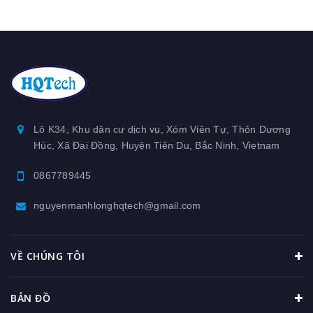
Lô K34, Khu dân cư dịch vụ, Xóm Viên Tự, Thôn Dương
Húc, Xã Đại Đồng, Huyện Tiên Du, Bắc Ninh, Vietnam
0867789445
nguyenmanhlonghqtech@gmail.com
VỀ CHÚNG TÔI
BẢN ĐỒ