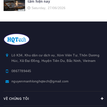
tấm hiện nay
Saturday,
27/06/2026
Lô K34, Khu dân cư dịch vụ, Xóm Viên Tự, Thôn Dương
Húc, Xã Đại Đồng, Huyện Tiên Du, Bắc Ninh, Vietnam
0867789445
nguyenmanhlonghqtech@gmail.com
VỀ CHÚNG TÔI