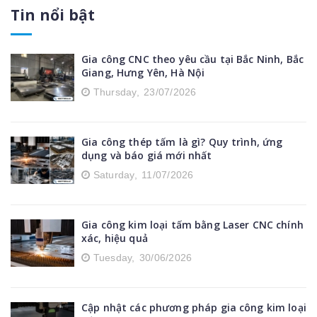
Xe đẩy inox
Tin nổi bật
Tủ điện inox
Gia công CNC theo yêu cầu tại Bắc Ninh, Bắc
Giang, Hưng Yên, Hà Nội
Tủ để đồ bằng inox
Thursday,
23/07/2026
Thiết bị nhà bếp inox
Gia công thép tấm là gì? Quy trình, ứng
Phụ kiện nhôm định hình
dụng và báo giá mới nhất
Saturday,
11/07/2026
Máng nước inox
Kệ inox
Gia công kim loại tấm bằng Laser CNC chính
xác, hiệu quả
Băng tải nhôm định hình
Tuesday,
30/06/2026
Cập nhật các phương pháp gia công kim loại