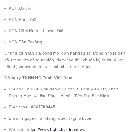
KCN Đại An
KCN Phúc Điền
KCN Cẩm Điền – Lương Điền
KCN Tân Trường…
Chúng tôi nhận gia công mọi đơn hàng từ số lượng nhỏ lẻ đến
số lượng lớn công nghiệp, đảm bảo tiêu chuẩn kỹ thuật, đúng
tiến độ và chi phí tối ưu nhất cho khách hàng.
Công ty TNHH HQ Tech Việt Nam
Địa chỉ: Lô K34, Khu dân cư dịch vụ, Xóm Viên Tự, Thôn
Dương Húc, Xã Đại Đồng, Huyện Tiên Du, Bắc Ninh
Điện thoại:
0867789445
Email: nguyenmanhlonghqtech@gmail.com
Website:
https://www.hqtechvietnam.vn/