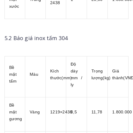
2438
xước
5.2 Báo giá inox tấm 304
Độ
Bề
Kích
dày
Trọng
Giá
mặt
Màu
thước(mm)
mm /
lượng(kg)
thành(VNĐ
tấm
ly
Bề
mặt
Vàng
1219×2438
0,5
11,78
1.800.000
gương