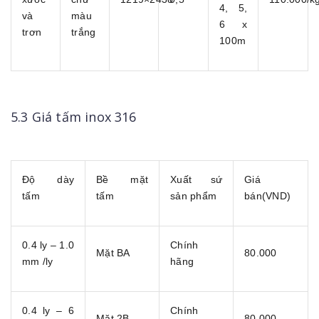
4, 5,
và
màu
6 x
trơn
trắng
100m
5.3 Giá tấm inox 316
Độ dày
Bề mặt
Xuất sứ
Giá
tấm
tấm
sản phẩm
bán(VND)
0.4 ly – 1.0
Chính
Mặt BA
80.000
mm /ly
hãng
0.4 ly – 6
Chính
Mặt 2B
80.000