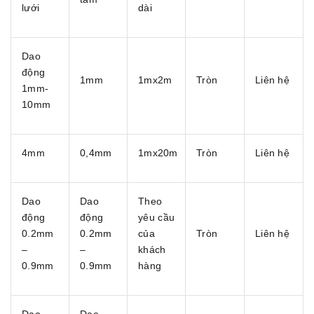
lưới
dài
Dao
động
1mm
1mx2m
Tròn
Liên hệ
1mm-
10mm
4mm
0,4mm
1mx20m
Tròn
Liên hệ
Dao
Dao
Theo
động
động
yêu cầu
0.2mm
0.2mm
của
Tròn
Liên hệ
–
–
khách
0.9mm
0.9mm
hàng
Dao
Dao