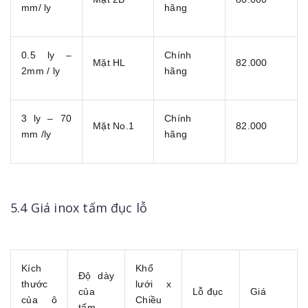
mm/ ly
hãng
0.5 ly –
Chính
Mặt HL
82.000
2mm / ly
hãng
3 ly – 70
Chính
Mặt No.1
82.000
mm /ly
hãng
5.4 Giá inox tấm đục lỗ
Kích
Khổ
Độ dày
thước
lưới x
của
Lỗ đục
Giá
của ô
Chiều
tấm