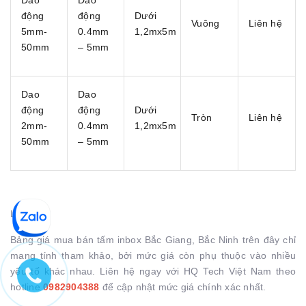
động
động
Dưới
Vuông
Liên hệ
5mm-
0.4mm
1,2mx5m
50mm
– 5mm
Dao
Dao
động
động
Dưới
Tròn
Liên hệ
2mm-
0.4mm
1,2mx5m
50mm
– 5mm
Lưu ý:
Bảng giá mua bán tấm inbox Bắc Giang, Bắc Ninh trên đây chỉ
mang tính tham khảo, bởi mức giá còn phụ thuộc vào nhiều
yếu tố khác nhau. Liên hệ ngay với HQ Tech Việt Nam theo
hotline
0982904388
để cập nhật mức giá chính xác nhất.