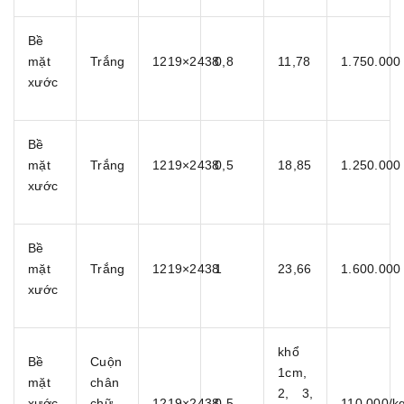
Bề
mặt
Trắng
1219×2438
0,8
11,78
1.750.000
xước
Bề
mặt
Trắng
1219×2438
0,5
18,85
1.250.000
xước
Bề
mặt
Trắng
1219×2438
1
23,66
1.600.000
xước
khổ
Bề
Cuộn
1cm,
mặt
chân
2, 3,
xước
chữ
1219×2438
0,5
110.000/k