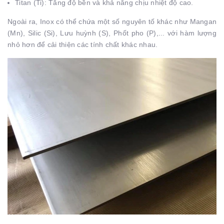
Titan (Ti): Tăng độ bền và khả năng chịu nhiệt độ cao.
Ngoài ra, Inox có thể chứa một số nguyên tố khác như Mangan
(Mn), Silic (Si), Lưu huỳnh (S), Phốt pho (P),... với hàm lượng
nhỏ hơn để cải thiện các tính chất khác nhau.