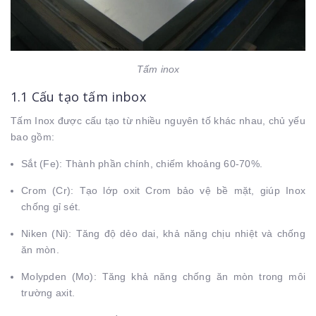
Tấm inox
1.1 Cấu tạo tấm inbox
Tấm Inox được cấu tạo từ nhiều nguyên tố khác nhau, chủ yếu
bao gồm:
Sắt (Fe): Thành phần chính, chiếm khoảng 60-70%.
Crom (Cr): Tạo lớp oxit Crom bảo vệ bề mặt, giúp Inox
chống gỉ sét.
Niken (Ni): Tăng độ dẻo dai, khả năng chịu nhiệt và chống
ăn mòn.
Molypden (Mo): Tăng khả năng chống ăn mòn trong môi
trường axit.