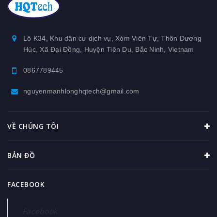
Thiết bị nhà bếp inox
Phụ kiện nhôm định hình
Lô K34, Khu dân cư dịch vụ, Xóm Viên Tự, Thôn Dương
Húc, Xã Đại Đồng, Huyện Tiên Du, Bắc Ninh, Vietnam
Máng nước inox
0867789445
Kệ inox
nguyenmanhlonghqtech@gmail.com
Băng tải nhôm định hình
VỀ CHÚNG TÔI
BẢN ĐỒ
FACEBOOK
Facebook